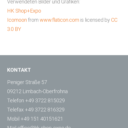
Verwendeten Bilder und Grafiken:
HK Shop+Expo
Icomoon
from
www.flaticon.com
is licensed by
CC
3.0 BY
KONTAKT
Peniger Straße 57
09212 Limbach-Oberfrohna
Telefon
+49 3722 815029
Telefax
+49 3722 816329
Mobil
+49 151 40151621
Mail
office@hk-shop-expo.de