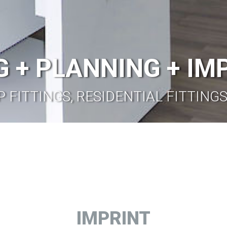
 + PLANNING + I
P FITTINGS, RESIDENTIAL FITTIN
IMPRINT