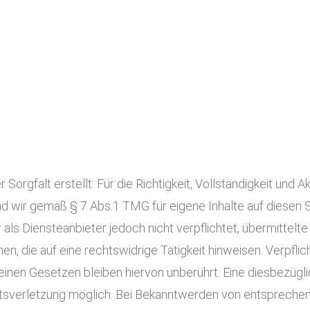
Sorgfalt erstellt. Für die Richtigkeit, Vollständigkeit und A
d wir gemäß § 7 Abs.1 TMG für eigene Inhalte auf diesen
 als Diensteanbieter jedoch nicht verpflichtet, übermittel
 die auf eine rechtswidrige Tätigkeit hinweisen. Verpfli
HK SHOP+EXPO GMBH
inen Gesetzen bleiben hiervon unberührt. Eine diesbezügli
Home
chtsverletzung möglich. Bei Bekanntwerden von entsprech