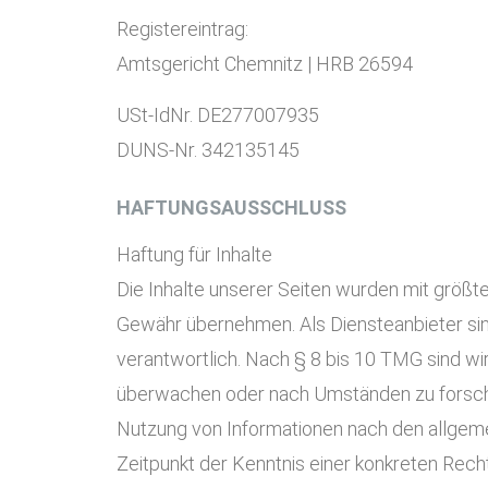
Registereintrag:
Amtsgericht Chemnitz | HRB 26594
USt-IdNr. DE277007935
DUNS-Nr. 342135145
HAFTUNGSAUSSCHLUSS
Haftung für Inhalte
Die Inhalte unserer Seiten wurden mit größter 
Gewähr übernehmen. Als Diensteanbieter sin
verantwortlich. Nach § 8 bis 10 TMG sind wir
überwachen oder nach Umständen zu forschen,
KONTAKT
Nutzung von Informationen nach den allgeme
Peniger Straße 57
Zeitpunkt der Kenntnis einer konkreten Re